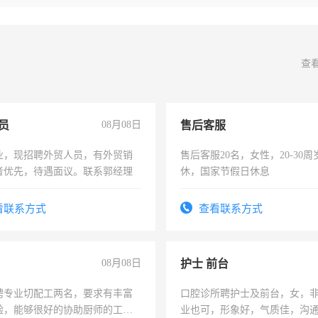
查
员
08月08日
售后客服
业，现招聘外贸人员，有外贸销
售后客服20名，女性，20-30
者优先，待遇面议。联系郭经理
休，国家节假日休息
看联系方式
查看联系方式
08月08日
护士 前台
聘专业切配工两名，要求有丰富
口腔诊所聘护士及前台，女，
验，能够很好的协助厨师的工
业也可，形象好，气质佳，沟