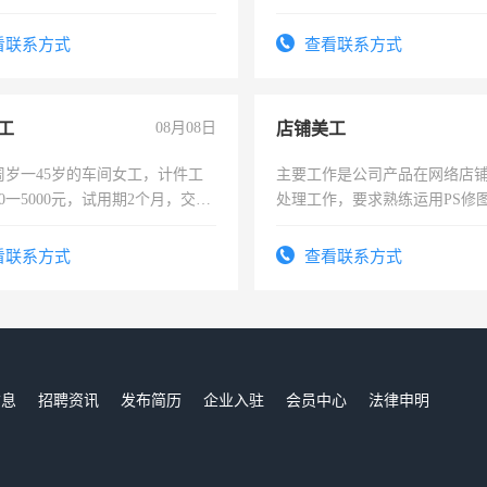
住，每月有公休，工资3500-
强。面试，周日休息。
看联系方式
查看联系方式
工
08月08日
店铺美工
周岁一45岁的车间女工，计件工
主要工作是公司产品在网络店
00一5000元，试用期2个月，交五
处理工作，要求熟练运用PS修图
年薪假，年底福利
作时间每天8小时，待遇优厚。
看联系方式
查看联系方式
信息
招聘资讯
发布简历
企业入驻
会员中心
法律申明
们