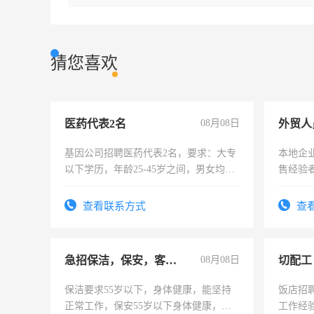
猜您喜欢
医药代表2名
08月08日
外贸人
基因公司招聘医药代表2名，要求：大专
本地企
以下学历，年龄25-45岁之间，男女均
售经验
可，需要具有营销经验，从事过医药代
表或者有医学资质的优先，底薪+绩效，
查看联系方式
查
交五险。
急招保洁，保安，客服，工程
08月08日
切配工
保洁要求55岁以下，身体健康，能坚持
饭店招
正常工作，保安55岁以下身体健康，有
工作经