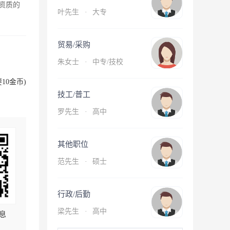
资质的
叶先生
·
大专
贸易/采购
朱女士
·
中专/技校
10金币)
技工/普工
罗先生
·
高中
其他职位
范先生
·
硕士
行政/后勤
梁先生
·
高中
息