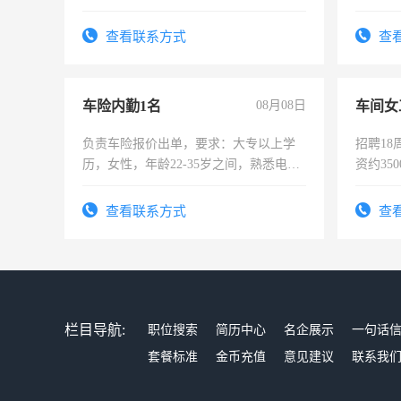
责任心形象端庄，遵纪守法，无犯罪记
作。包吃
录，客服要求45岁以下高中以上文化，
4500。
查看联系方式
查
懂电脑工作认真，性格开朗有良好沟通
能力，工程，懂水电维修。
车险内勤1名
08月08日
车间女
负责车险报价出单，要求：大专以上学
招聘18
历，女性，年龄22-35岁之间，熟悉电脑
资约35
操作，工作态度认真，具有团队精神，
险，有
试用期1-3个月，转正后交纳五险，
查看联系方式
查
栏目导航:
职位搜索
简历中心
名企展示
一句话
套餐标准
金币充值
意见建议
联系我