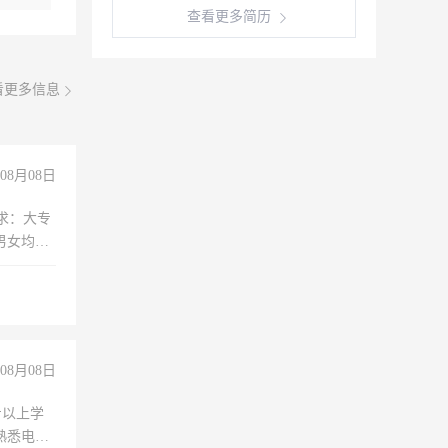
查看更多简历
看更多信息
08月08日
求：大专
男女均
过医药代
+绩效，
08月08日
专以上学
，熟悉电脑