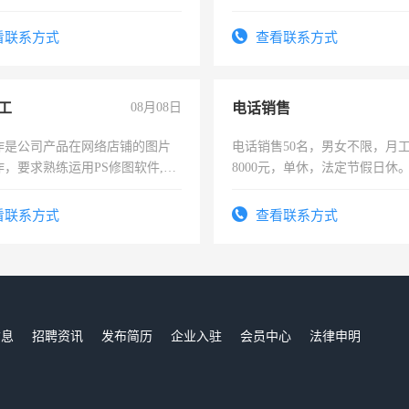
操作，工作态度认真，具有团
试用期1-3个月，转正后交纳五
看联系方式
查看联系方式
工
08月08日
电话销售
作是公司产品在网络店铺的图片
电话销售50名，男女不限，月工资
作，要求熟练运用PS修图软件,工
8000元，单休，法定节假日休
每天8小时，待遇优厚。
看联系方式
查看联系方式
信息
招聘资讯
发布简历
企业入驻
会员中心
法律申明
们