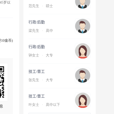
45岁以
范先生
·
硕士
行政/后勤
梁先生
·
高中
10金币)
行政/后勤
钟女士
·
大专
技工/普工
张先生
·
大专
技工/普工
叶女士
·
高中以下
息