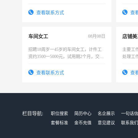
强。面试，周日休息。
查看联系方式
查
车间女工
08月08日
店铺美
招聘18周岁一45岁的车间女工，计件工
主要工
资约3500一5000元，试用期2个月，交五
处理工
险，有年薪假，年底福利
作时间
查看联系方式
查
栏目导航:
职位搜索
简历中心
名企展示
一句话
套餐标准
金币充值
意见建议
联系我