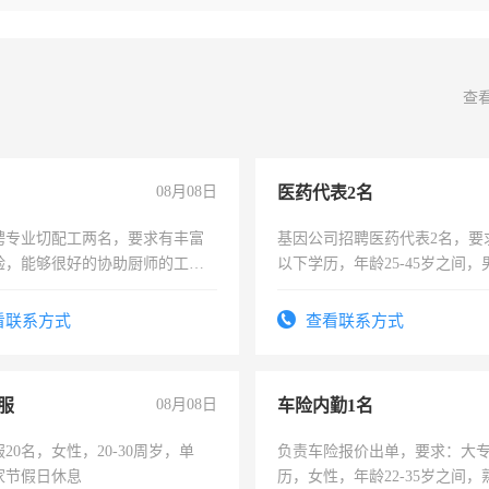
查
08月08日
医药代表2名
聘专业切配工两名，要求有丰富
基因公司招聘医药代表2名，要
验，能够很好的协助厨师的工
以下学历，年龄25-45岁之间，
住，每月有公休，工资3500-
可，需要具有营销经验，从事
表或者有医学资质的优先，底薪
看联系方式
查看联系方式
交五险。
服
08月08日
车险内勤1名
20名，女性，20-30周岁，单
负责车险报价出单，要求：大
家节假日休息
历，女性，年龄22-35岁之间