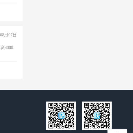
队精神，
险，
08月07日
4000-
。