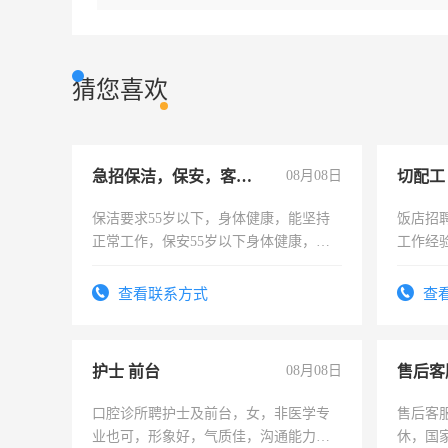
猜您喜欢
急招保洁，保安，客服，工程
08月08日
切配工
保洁要求55岁以下，身体健康，能坚持
饭店招
正常工作，保安55岁以下身体健康，有
工作经
责任心形象端庄，遵纪守法，无犯罪记
作。包吃
录，客服要求45岁以下高中以上文化，
4500。
查看联系方式
查
懂电脑工作认真，性格开朗有良好沟通
能力，工程，懂水电维修。
护士 前台
08月08日
售后客
口腔诊所聘护士及前台，女，非医学专
售后客服
业也可，形象好，气质佳，沟通能力
休，国