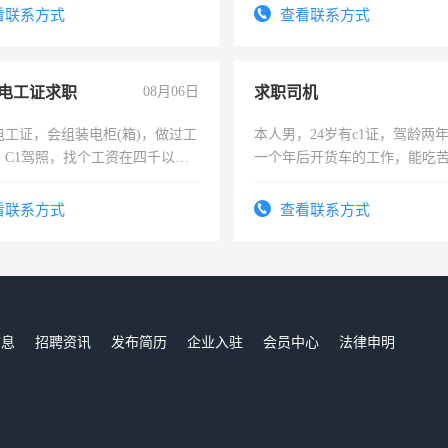
务咨询等业务。欲求兼职会计工
结识有识之士，共享未来。
看联系方式
查看联系方式
电工证求职
08月06日
求职司机
电工证，会组装电柜(箱)，做过工
本人男，24岁有c1证，驾龄两
；C1驾照，找个工资在四千以
一个年后开货车的工作，能吃
强县以外需要有住宿，保险勿扰
加班。
看联系方式
查看联系方式
信息
招聘资讯
发布简历
企业入驻
会员中心
法律申明
们