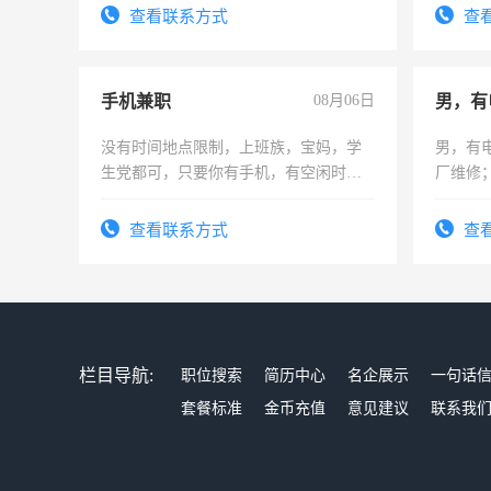
号同微信
务，财
查看联系方式
查
作
手机兼职
08月06日
男，有
没有时间地点限制，上班族，宝妈，学
男，有
生党都可，只要你有手机，有空闲时
厂维修
间，一单一结，一天二三十不成问题，
上，枣
勤快的四五十，每天挣零花钱没问题！
电话
查看联系方式
查
栏目导航:
职位搜索
简历中心
名企展示
一句话
套餐标准
金币充值
意见建议
联系我