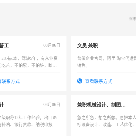
查
普工
08月06日
文员 兼职
28.有c本，驾龄5年，有从业资
曾做企业官网，阿里 淘宝代运
能吃苦，不怕累，不怕脏，踏
销售。
求稳定工作一份，保险不干
看联系方式
查看联系方式
计
08月06日
兼职机械设计、制图、设备改造
中级职称12年工作经验，出口退
急之所急，想之所想。愿把本
府补贴、银行贷款、纳税申报、
标设备设计、改造、工艺优化
公司策划，设建新账，理乱账业
作和分解的经验与您分享。 真