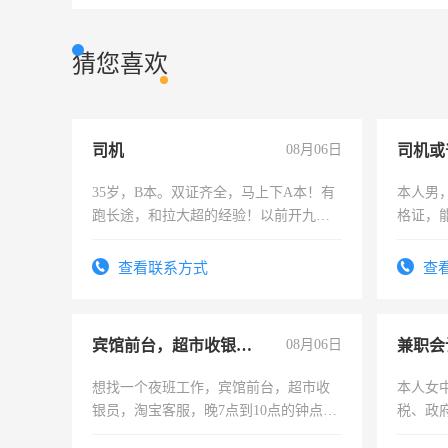
猜您喜欢
司机
08月06日
司机或
35岁，B本。双证齐全，马上下A本！有
本人男，
跑长途，和拉大超的经验！以前开九米
格证，
六，渣土车
实，需
查看联系方式
查
宾馆前台，超市收银员，淘宝客服
08月06日
兼职会
想找一个夜班工作，宾馆前台，超市收
本人女
银员，淘宝客服，晚7点到10点的钟点
税、政
工，麻烦看到的老板加我微信聊，手机
为各类