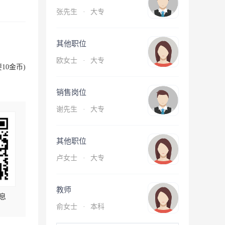
张先生
·
大专
其他职位
欧女士
·
大专
10金币)
销售岗位
谢先生
·
大专
其他职位
卢女士
·
大专
教师
息
俞女士
·
本科