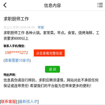
信息内容
求职厨师工作
贡山人才网 2026.08.06
举报
求职厨师工作 各种火锅。家常菜。早点。食堂。烧烤海鲜，工
资要求6000以上
联系人手机/微信：
198****5272
点击查看完整信息
(
查看需要10金币
)
特此声明：
信息真伪请自行辨别，求职应聘须谨慎，网站对此不承担任何
保证或连带责任! 希望我们的平台能为您带来更多的便利！
[
联系客服
]
[
最新找人才
]